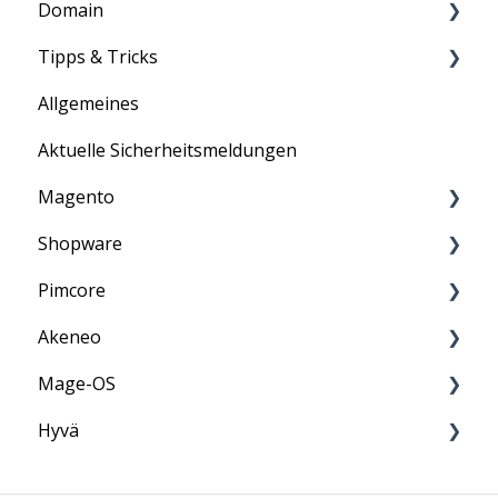
Domain
Anleitung
Tipps & Tricks
Information
Informationen
Allgemeines
Allgemein
Aktuelle Sicherheitsmeldungen
ASV-Scan
Magento
E-Mail
Shopware
PCI-DSS
Information
Pimcore
Penetrationstest
Anleitung
Akeneo
Anleitung
Mage-OS
FAQ
Anleitung
Hyvä
FAQ
FAQ
FAQ