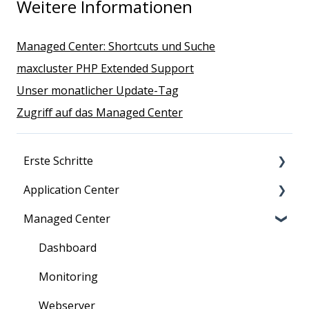
Weitere Informationen
Managed Center: Shortcuts und Suche
maxcluster PHP Extended Support
Unser monatlicher Update-Tag
Zugriff auf das Managed Center
Erste Schritte
Application Center
Migration zu maxcluster
Managed Center
Nutzerverwaltung
Persönliche Daten
Zugriff
Übersicht über Kunden, Cluster und mehr
Dashboard
Information für Neukunden
Verträge: Bestellung und Kündigung
Monitoring
Rechnungen
Webserver