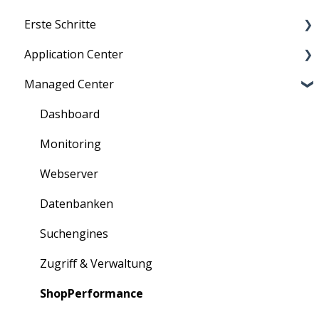
Erste Schritte
Application Center
Migration zu maxcluster
Managed Center
Nutzerverwaltung
Persönliche Daten
Zugriff
Übersicht über Kunden, Cluster und mehr
Dashboard
Information für Neukunden
Verträge: Bestellung und Kündigung
Monitoring
Rechnungen
Webserver
Bestellungen
Datenbanken
Erweiterungen
Suchengines
Partner-Portal
Zugriff & Verwaltung
ShopPerformance