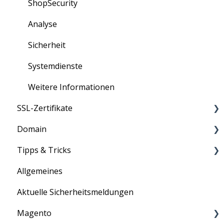
ShopSecurity
Analyse
Sicherheit
Systemdienste
Weitere Informationen
SSL-Zertifikate
Domain
Anleitung
Tipps & Tricks
Information
Informationen
Allgemeines
Allgemein
Aktuelle Sicherheitsmeldungen
ASV-Scan
Magento
E-Mail