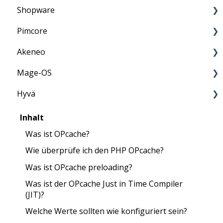
Shopware
PCI-DSS
Information
Pimcore
Penetrationstest
Anleitung
Akeneo
Anleitung
Mage-OS
FAQ
Anleitung
Hyvä
FAQ
FAQ
FAQ
Inhalt
Was ist OPcache?
Wie überprüfe ich den PHP OPcache?
Was ist OPcache preloading?
Was ist der OPcache Just in Time Compiler
(JIT)?
Welche Werte sollten wie konfiguriert sein?