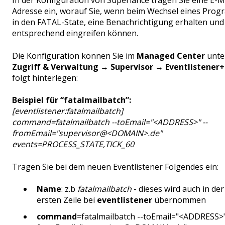
In der Konfiguration von Superlance tragen Sie eine E-M
Adresse ein, worauf Sie, wenn beim Wechsel eines Pro
in den FATAL-State, eine Benachrichtigung erhalten und
entsprechend eingreifen können.
Die Konfiguration können Sie im
Managed Center
unte
Zugriff & Verwaltung
→
Supervisor
→
Eventlistener+
folgt hinterlegen:
Beispiel für “fatalmailbatch”:
[eventlistener:fatalmailbatch]
command=fatalmailbatch --toEmail="<ADDRESS>" --
fromEmail="supervisor@<DOMAIN>.de"
events=PROCESS_STATE,TICK_60
Tragen Sie bei dem neuen Eventlistener Folgendes ein:
Name
: z.b
fatalmailbatch
- dieses wird auch in der
ersten Zeile bei
eventlistener
übernommen
command
=fatalmailbatch --toEmail="<ADDRESS>"