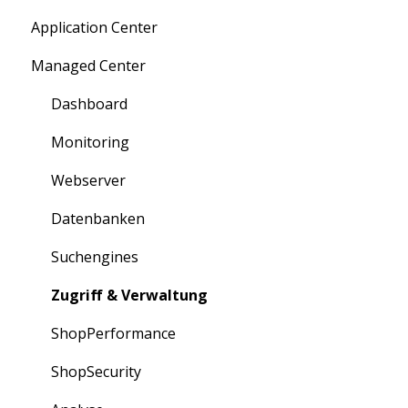
Application Center
Migration zu maxcluster
Managed Center
Nutzerverwaltung
Persönliche Daten
Zugriff
Übersicht über Kunden, Cluster und mehr
Dashboard
Information für Neukunden
Verträge: Bestellung und Kündigung
Monitoring
Rechnungen
Webserver
Bestellungen
Datenbanken
Erweiterungen
Suchengines
Partner-Portal
Zugriff & Verwaltung
ShopPerformance
ShopSecurity