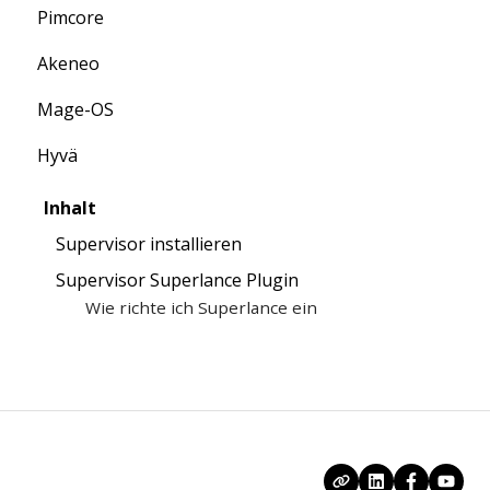
Pimcore
Penetrationstest
Anleitung
Akeneo
Anleitung
Mage-OS
FAQ
Anleitung
Hyvä
FAQ
FAQ
FAQ
Inhalt
Supervisor installieren
Supervisor Superlance Plugin
Wie richte ich Superlance ein