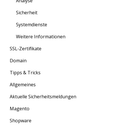
Analyse
Sicherheit
Systemdienste
Weitere Informationen
SSL-Zertifikate
Domain
Anleitung
Tipps & Tricks
Information
Informationen
Allgemeines
Allgemein
Aktuelle Sicherheitsmeldungen
ASV-Scan
Magento
E-Mail
Shopware
PCI-DSS
Information