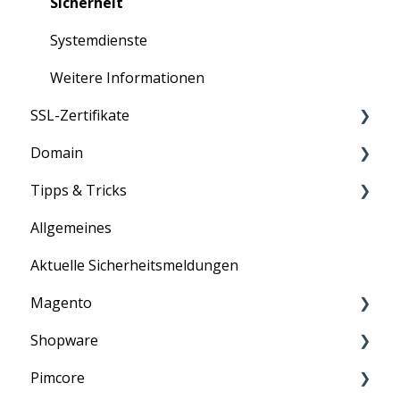
Sicherheit
Systemdienste
Weitere Informationen
SSL-Zertifikate
Domain
Anleitung
Tipps & Tricks
Information
Informationen
Allgemeines
Allgemein
Aktuelle Sicherheitsmeldungen
ASV-Scan
Magento
E-Mail
Shopware
PCI-DSS
Information
Pimcore
Penetrationstest
Anleitung