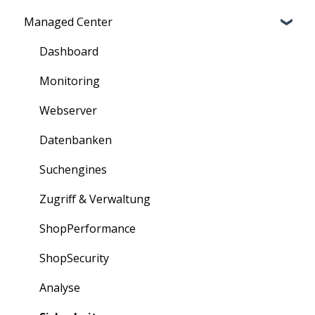
Managed Center
Nutzerverwaltung
Persönliche Daten
Zugriff
Übersicht über Kunden, Cluster und mehr
Dashboard
Information für Neukunden
Verträge: Bestellung und Kündigung
Monitoring
Rechnungen
Webserver
Bestellungen
Datenbanken
Erweiterungen
Suchengines
Partner-Portal
Zugriff & Verwaltung
ShopPerformance
ShopSecurity
Analyse