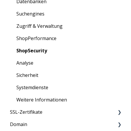
Bestellungen
Datenbanken
Erweiterungen
Suchengines
Partner-Portal
Zugriff & Verwaltung
ShopPerformance
ShopSecurity
Analyse
Sicherheit
Systemdienste
Weitere Informationen
SSL-Zertifikate
Domain
Anleitung