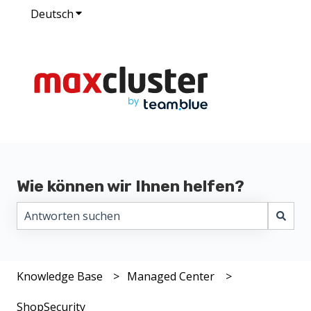
Deutsch
Untermenü für Übersetzungen anzeigen
Wie können wir Ihnen helfen?
Es gibt keine Vorschläge, da das Suchfeld leer ist.
Knowledge Base
Managed Center
ShopSecurity