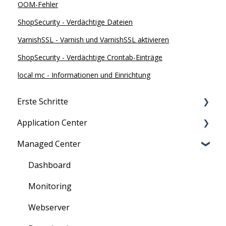
OOM-Fehler
ShopSecurity - Verdächtige Dateien
VarnishSSL - Varnish und VarnishSSL aktivieren
ShopSecurity - Verdächtige Crontab-Einträge
local mc - Informationen und Einrichtung
Erste Schritte
Application Center
Migration zu maxcluster
Managed Center
Nutzerverwaltung
Persönliche Daten
Zugriff
Übersicht über Kunden, Cluster und mehr
Dashboard
Information für Neukunden
Verträge: Bestellung und Kündigung
Monitoring
Rechnungen
Webserver