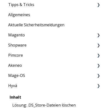
Tipps & Tricks
Information
Informationen
Allgemeines
Allgemein
Aktuelle Sicherheitsmeldungen
ASV-Scan
Magento
E-Mail
Shopware
PCI-DSS
Information
Pimcore
Penetrationstest
Anleitung
Akeneo
Anleitung
Mage-OS
FAQ
Anleitung
Hyvä
FAQ
FAQ
FAQ
Inhalt
Lösung: .DS_Store-Dateien löschen