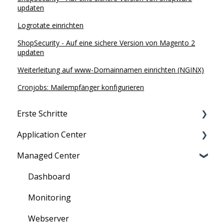
updaten
Logrotate einrichten
ShopSecurity - Auf eine sichere Version von Magento 2
updaten
Weiterleitung auf www-Domainnamen einrichten (NGINX)
Cronjobs: Mailempfänger konfigurieren
Erste Schritte
Application Center
Migration zu maxcluster
Managed Center
Nutzerverwaltung
Persönliche Daten
Zugriff
Übersicht über Kunden, Cluster und mehr
Dashboard
Information für Neukunden
Verträge: Bestellung und Kündigung
Monitoring
Rechnungen
Webserver