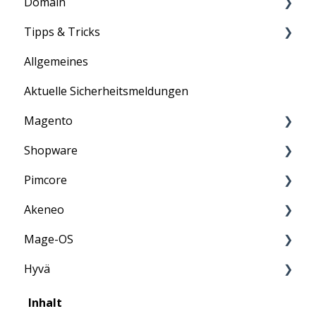
Domain
Anleitung
Tipps & Tricks
Information
Informationen
Allgemeines
Allgemein
Aktuelle Sicherheitsmeldungen
ASV-Scan
Magento
E-Mail
Shopware
PCI-DSS
Information
Pimcore
Penetrationstest
Anleitung
Akeneo
Anleitung
Mage-OS
FAQ
Anleitung
Hyvä
FAQ
FAQ
FAQ
Inhalt