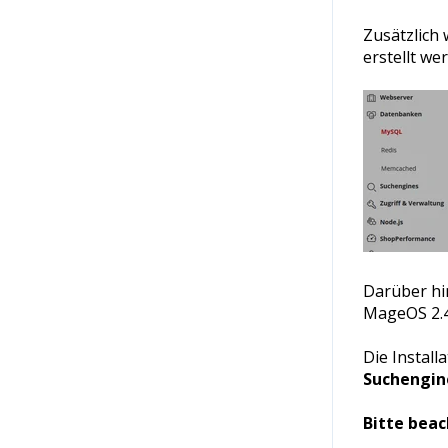
Zusätzlich 
erstellt we
Darüber hin
MageOS 2.4
Die Instal
Suchengin
Bitte beac