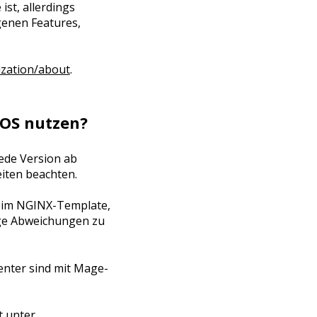
ist, allerdings
genen Features,
ization/about
.
-OS nutzen?
ede Version ab
iten beachten.
beim NGINX-Template,
ige Abweichungen zu
nter sind mit Mage-
t unter