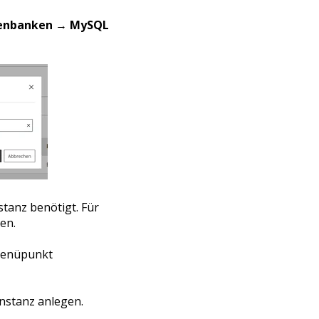
enbanken
→
MySQL
tanz benötigt. Für
en.
 Menüpunkt
Instanz anlegen.