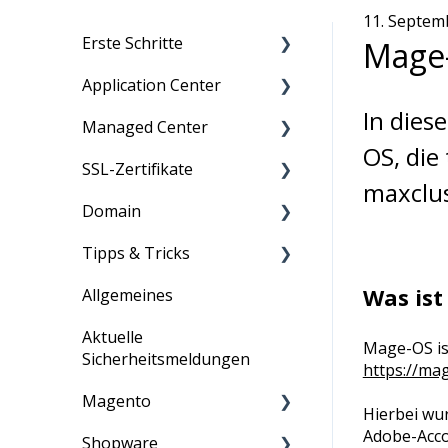
11. Septem
Erste Schritte
Mage-
Application Center
Migration zu maxcluster
In dies
Managed Center
Nutzerverwaltung
Persönliche Daten
OS, die
SSL-Zertifikate
Zugriff
Übersicht über Kunden,
Dashboard
maxclus
Cluster und mehr
Domain
Information für
Monitoring
Anleitung
Neukunden
Verträge: Bestellung
Tipps & Tricks
Webserver
Information
Informationen
und Kündigung
Was is
Allgemeines
Datenbanken
Allgemein
Rechnungen
Aktuelle
Suchengines
ASV-Scan
Bestellungen
Mage-OS is
Sicherheitsmeldungen
https://ma
Zugriff & Verwaltung
E-Mail
Erweiterungen
Magento
Hierbei wu
ShopPerformance
PCI-DSS
Partner-Portal
Adobe-Accou
Shopware
Information