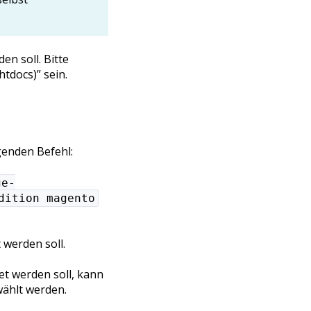
n soll. Bitte
tdocs)” sein.
genden Befehl:
ge-
dition magento
 werden soll.
et werden soll, kann
ählt werden.