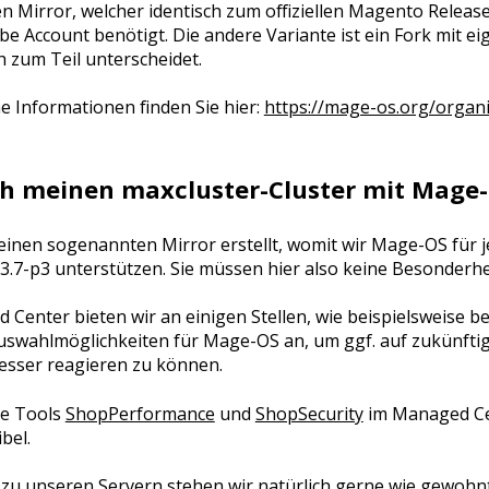
en Mirror, welcher identisch zum offiziellen Magento Release 
e Account benötigt. Die andere Variante ist ein Fork mit ei
h zum Teil unterscheidet.
e Informationen finden Sie hier:
https://mage-os.org/organ
h meinen maxcluster-Cluster mit Mage
einen sogenannten Mirror erstellt, womit wir Mage-OS für j
3.7-p3 unterstützen. Sie müssen hier also keine Besonderhe
 Center bieten wir an einigen Stellen, wie beispielsweise 
uswahlmöglichkeiten für Mage-OS an, um ggf. auf zukünft
sser reagieren zu können.
re Tools
ShopPerformance
und
ShopSecurity
im Managed Ce
bel.
 zu unseren Servern stehen wir natürlich gerne wie gewohn