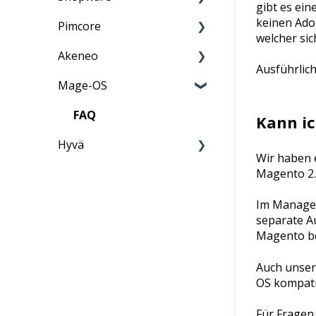
gibt es ein
ShopSecurity
Penetrationstest
keinen Adob
Pimcore
Anleitung
welcher sic
Analyse
Akeneo
Anleitung
Ausführlich
Sicherheit
Mage-OS
FAQ
Anleitung
Systemdienste
FAQ
FAQ
Kann ic
Weitere Informationen
Hyvä
Wir haben 
Magento 2.
FAQ
Im Managed
separate A
Magento be
Auch unse
OS kompati
Für Fragen