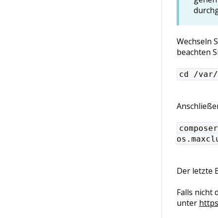
durchg
Wechseln Si
beachten Si
cd /var/
Anschließe
composer
os.maxcl
Der letzte 
Falls nicht
unter
https