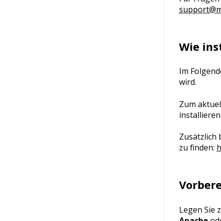
support@ma
Wie ins
Im Folgende
wird.
Zum aktuell
installieren
Zusätzlich 
zu finden:
h
Vorber
Legen Sie 
Apache
od