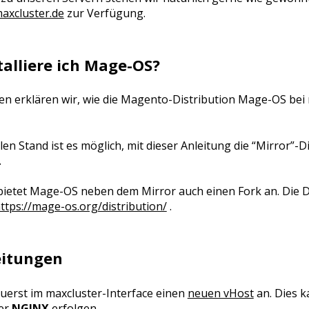
xcluster.de
zur Verfügung.
talliere ich Mage-OS?
n erklären wir, wie die Magento-Distribution Mage-OS bei m
en Stand ist es möglich, mit dieser Anleitung die “Mirror”-D
.
bietet Mage-OS neben dem Mirror auch einen Fork an. Die De
ttps://mage-os.org/distribution/
.
eitungen
zuerst im maxcluster-Interface einen
neuen vHost
an. Dies 
er
NGINX
erfolgen.