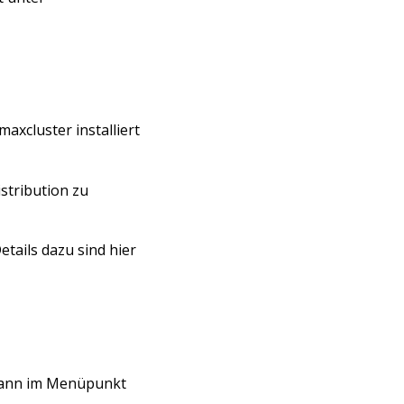
axcluster installiert
istribution zu
tails dazu sind hier
kann im Menüpunkt