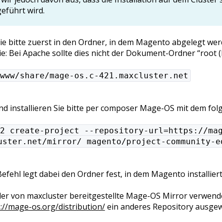
eführt wird.
e bitte zuerst in den Ordner, in dem Magento abgelegt werde
e: Bei Apache sollte dies nicht der Dokument-Ordner “root (h
www/share/mage-os.c-421.maxcluster.net
nd installieren Sie bitte per composer Mage-OS mit dem fol
2 create-project --repository-url=https://ma
uster.net/mirror/ magento/project-community-e
Befehl legt dabei den Ordner fest, in dem Magento installiert
 der von maxcluster bereitgestellte Mage-OS Mirror verwend
://mage-os.org/distribution/
ein anderes Repository ausgew