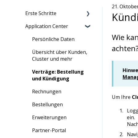
21. Oktobe
Erste Schritte
Kündi
Application Center
Migration zu maxcluster
Wie kan
Nutzerverwaltung
Persönliche Daten
achten
Zugriff
Übersicht über Kunden,
Cluster und mehr
Information für
Hinwe
Neukunden
Verträge: Bestellung
Manag
und Kündigung
Rechnungen
Um Ihre
Cl
Bestellungen
Logg
ein.
Erweiterungen
Nach
Partner-Portal
Navi