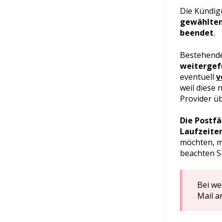
Die Kündigu
gewählten
beendet
.
Bestehend
weitergef
eventuell
v
weil diese 
Provider ü
Die Postf
Laufzeite
möchten, m
beachten S
Bei we
Mail 