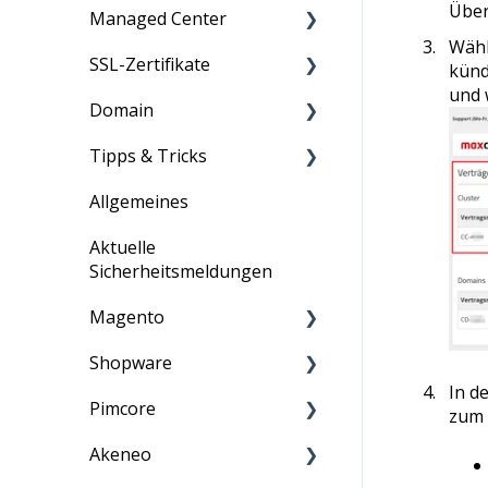
Über
Managed Center
Wähl
SSL-Zertifikate
Dashboard
künd
und 
Domain
Monitoring
Anleitung
Tipps & Tricks
Webserver
Information
Informationen
Allgemeines
Datenbanken
Allgemein
Aktuelle
Suchengines
ASV-Scan
Sicherheitsmeldungen
Zugriff & Verwaltung
E-Mail
Magento
ShopPerformance
PCI-DSS
Shopware
Information
ShopSecurity
Penetrationstest
In d
Pimcore
Anleitung
zum 
Analyse
Akeneo
Anleitung
Sicherheit