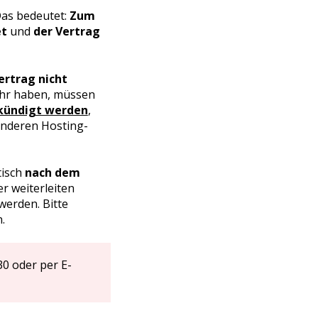
Das bedeutet:
Zum
et
und
der Vertrag
ertrag
nicht
mehr haben, müssen
kündigt werden
,
 anderen Hosting-
tisch
nach dem
er weiterleiten
erden. Bitte
.
0 oder per E-