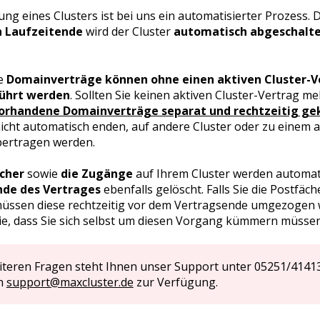
ng eines Clusters ist bei uns ein automatisierter Prozess. 
 Laufzeitende
wird der Cluster
automatisch abgeschalt
e
Domainverträge können ohne einen
aktiven Cluster-V
ührt werden
. Sollten Sie keinen aktiven Cluster-Vertrag 
orhandene Domainverträge separat und rechtzeitig ge
nicht automatisch enden, auf andere Cluster oder zu einem
bertragen werden.
ächer
sowie
die Zugänge
auf Ihrem Cluster werden automa
nde des Vertrages
ebenfalls gelöscht. Falls Sie die Postfäch
üssen diese rechtzeitig vor dem Vertragsende umgezogen w
ie, dass Sie sich selbst um diesen Vorgang kümmern müssen
iteren Fragen steht Ihnen unser Support unter 05251/41413
an
support@maxcluster.de
zur Verfügung.