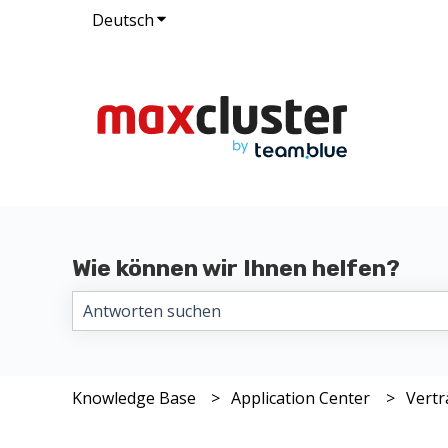
Deutsch
Untermenü für Übersetzungen anzeig
Wie können wir Ihnen helfen?
Es gibt keine Vorschläge, da das Suchfeld leer i
Knowledge Base
Application Center
Vertr