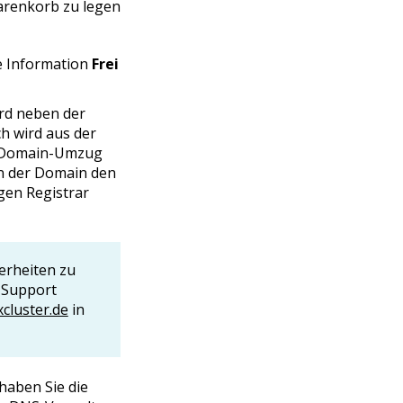
arenkorb zu legen
e Information
Frei
ird neben der
h wird aus der
n Domain-Umzug
en der Domain den
gen Registrar
erheiten zu
m Support
luster.de
in
haben Sie die