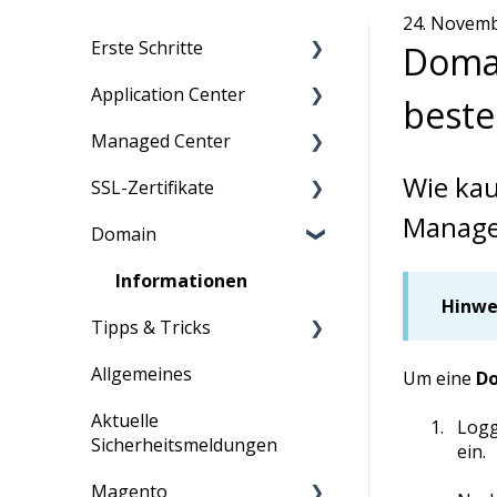
24. Novem
Erste Schritte
Domai
Application Center
Migration zu maxcluster
beste
Managed Center
Nutzerverwaltung
Persönliche Daten
Wie kau
SSL-Zertifikate
Zugriff
Übersicht über Kunden,
Dashboard
Cluster und mehr
Manage
Domain
Information für
Monitoring
Anleitung
Neukunden
Verträge: Bestellung
Webserver
Information
Informationen
und Kündigung
Hinwe
Tipps & Tricks
Datenbanken
Rechnungen
Allgemeines
Suchengines
Allgemein
Bestellungen
Um eine
D
Aktuelle
Zugriff & Verwaltung
ASV-Scan
Erweiterungen
Logg
Sicherheitsmeldungen
ein.
ShopPerformance
E-Mail
Partner-Portal
Magento