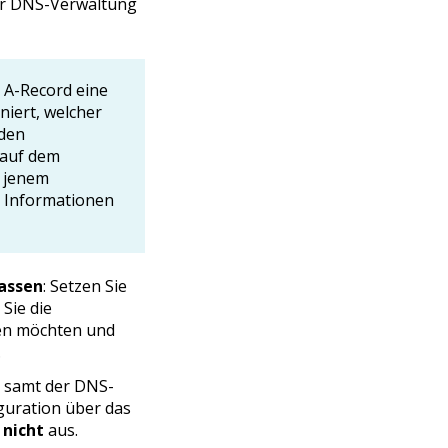
rer DNS-Verwaltung
 A-Record eine
iert, welcher
 den
 auf dem
i jenem
r Informationen
assen
: Setzen Sie
 Sie die
en möchten und
.
, samt der DNS-
uration über das
x
nicht
aus.