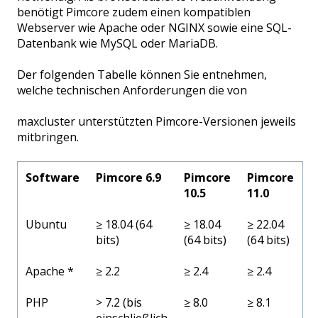
benötigt Pimcore zudem einen kompatiblen
Webserver wie Apache oder NGINX sowie eine SQL-
Datenbank wie MySQL oder MariaDB.
Der folgenden Tabelle können Sie entnehmen,
welche technischen Anforderungen die von
maxcluster unterstützten Pimcore-Versionen jeweils
mitbringen.
Software
Pimcore 6.9
Pimcore
Pimcore
10.5
11.0
Ubuntu
≥ 18.04 (64
≥ 18.04
≥ 22.04
bits)
(64 bits)
(64 bits)
Apache *
≥ 2.2
≥ 2.4
≥ 2.4
PHP
> 7.2 (bis
≥ 8.0
≥ 8.1
einschließlich