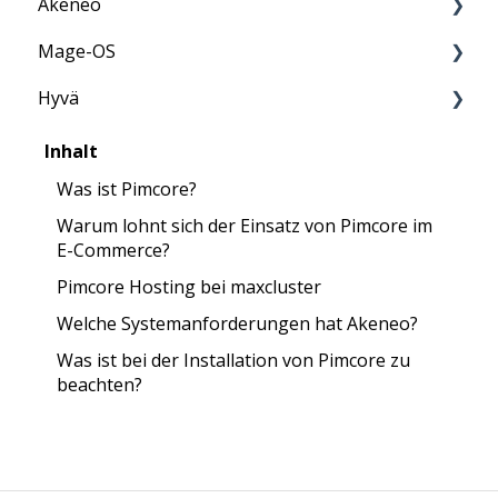
Akeneo
Systemdienste
Mage-OS
Weitere Informationen
Anleitung
Hyvä
FAQ
FAQ
FAQ
Inhalt
Was ist Pimcore?
Warum lohnt sich der Einsatz von Pimcore im
E-Commerce?
Pimcore Hosting bei maxcluster
Welche Systemanforderungen hat Akeneo?
Was ist bei der Installation von Pimcore zu
beachten?