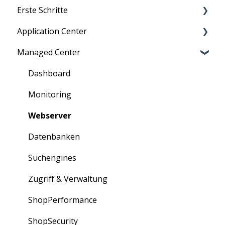
Erste Schritte
Application Center
Migration zu maxcluster
Managed Center
Nutzerverwaltung
Persönliche Daten
Zugriff
Übersicht über Kunden, Cluster und mehr
Dashboard
Information für Neukunden
Verträge: Bestellung und Kündigung
Monitoring
Rechnungen
Webserver
Bestellungen
Datenbanken
Erweiterungen
Suchengines
Partner-Portal
Zugriff & Verwaltung
ShopPerformance
ShopSecurity