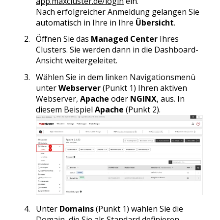
app.maxcluster.de/login
ein.
Nach erfolgreicher Anmeldung gelangen Sie
automatisch in Ihre in Ihre
Übersicht
.
Öffnen Sie das
Managed Center
Ihres
Clusters. Sie werden dann in die Dashboard-
Ansicht weitergeleitet.
Wählen Sie in dem linken Navigationsmenü
unter
Webserver
(Punkt 1) Ihren aktiven
Webserver,
Apache
oder
NGINX
, aus. In
diesem Beispiel
Apache
(Punkt 2).
Unter
Domains
(Punkt 1) wählen Sie die
Domain, die Sie als Standard definieren