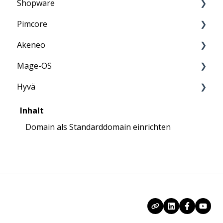
Shopware
PCI-DSS
Information
Pimcore
Penetrationstest
Anleitung
Akeneo
Anleitung
Mage-OS
FAQ
Anleitung
Hyvä
FAQ
FAQ
FAQ
Inhalt
Domain als Standarddomain einrichten