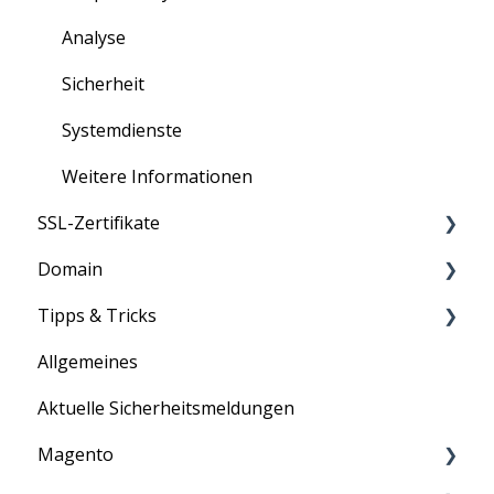
Analyse
Sicherheit
Systemdienste
Weitere Informationen
SSL-Zertifikate
Domain
Anleitung
Tipps & Tricks
Information
Informationen
Allgemeines
Allgemein
Aktuelle Sicherheitsmeldungen
ASV-Scan
Magento
E-Mail