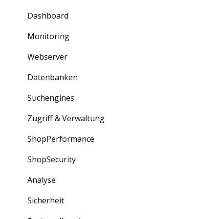
Zugriff
Übersicht über Kunden, Cluster und mehr
Dashboard
Information für Neukunden
Verträge: Bestellung und Kündigung
Monitoring
Rechnungen
Webserver
Bestellungen
Datenbanken
Erweiterungen
Suchengines
Partner-Portal
Zugriff & Verwaltung
ShopPerformance
ShopSecurity
Analyse
Sicherheit