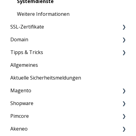
Systemdienste
Weitere Informationen
SSL-Zertifikate
Domain
Anleitung
Tipps & Tricks
Information
Informationen
Allgemeines
Allgemein
Aktuelle Sicherheitsmeldungen
ASV-Scan
Magento
E-Mail
Shopware
PCI-DSS
Information
Pimcore
Penetrationstest
Anleitung
Akeneo
Anleitung